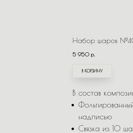
Набор шаров №
5 950
р.
В КОРЗИНУ
В состав композ
Фольгированны
надписью
Связка из 10 ш