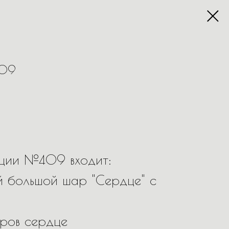
409
иции №409 входит:
й большой шар "Сердце" с
аров сердце