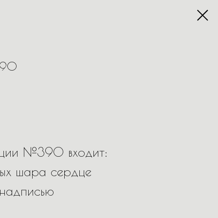
390
иции №390 входит:
ных шара сердце
 надписью