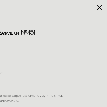
девушки №451
т:
ичество шаров, цветовую гамму и надпись.
дивидуально.