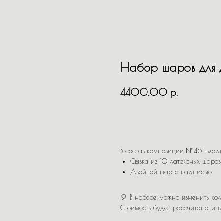
Набор шаров для 
р.
4400,00
В КОРЗИНУ
В состав композиции №451 входи
Связка из 10 латексных шаров
Двойной шар с надписью
🎈 В наборе можно изменить кол
Стоимость будет рассчитана ин