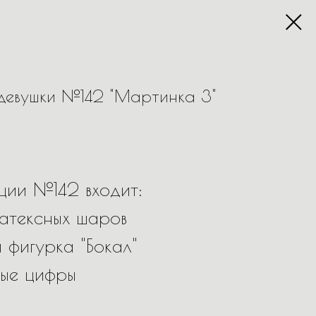
девушки №142 "Мартинка 3"
ции №142 входит:
атексных шаров
 фигурка "Бокал"
ные цифры