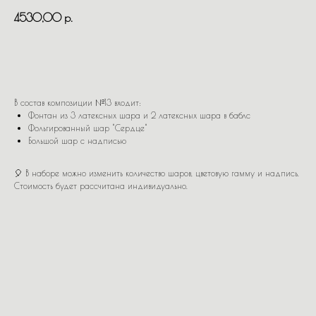
4530,00
р.
В КОРЗИНУ
В состав композиции №13 входит:
Фонтан из 3 латексных шара и 2 латексных шара в баблс
Фольгированный шар "Сердце"
Большой шар с надписью
🎈 В наборе можно изменить количество шаров, цветовую гамму и надпись.
Стоимость будет рассчитана индивидуально.