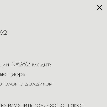
82
иции №282 входит:
ные цифры
отолок с дождиком
о изменить количество шаров,