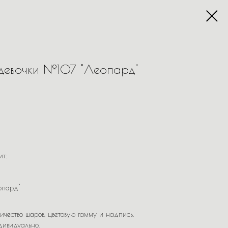
девочки №107 "Леопард"
ит:
опард"
ичество шаров, цветовую гамму и надпись.
дивидуально.