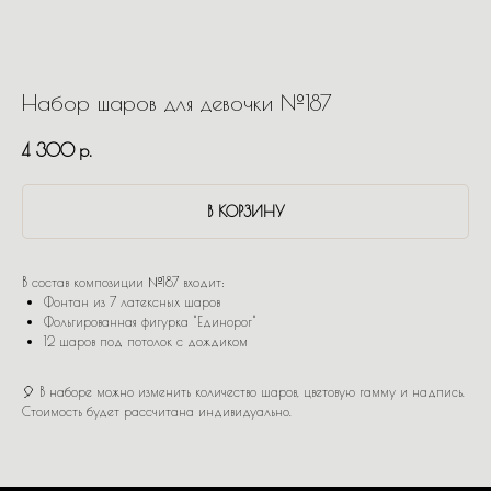
Набор шаров для девочки №187
4 300
р.
В КОРЗИНУ
В состав композиции №187 входит:
Фонтан из 7 латексных шаров
Фольгированная фигурка "Единорог"
12 шаров под потолок с дождиком
🎈 В наборе можно изменить количество шаров, цветовую гамму и надпись.
Стоимость будет рассчитана индивидуально.