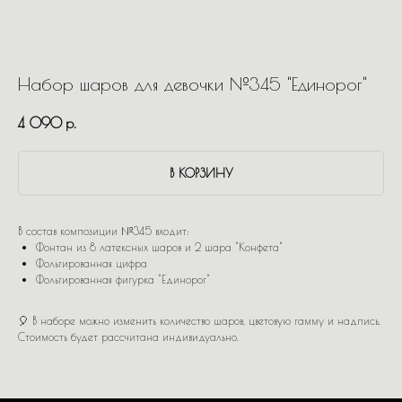
Набор шаров для девочки №345 "Единорог"
4 090
р.
В КОРЗИНУ
В состав композиции №345 входит:
Фонтан из 8 латексных шаров и 2 шара "Конфета"
Фольгированная цифра
Фольгированная фигурка "Единорог"
🎈 В наборе можно изменить количество шаров, цветовую гамму и надпись.
Стоимость будет рассчитана индивидуально.