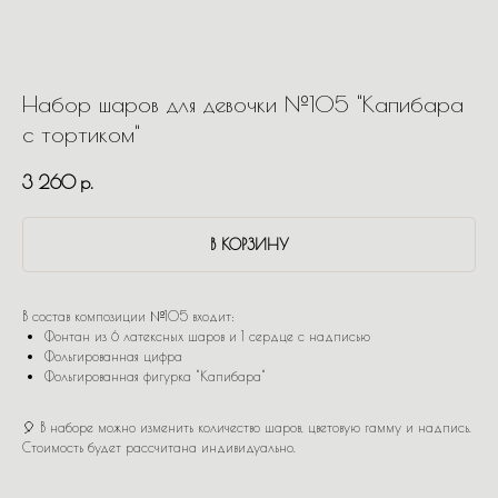
Набор шаров для девочки №105 "Капибара
с тортиком"
3 260
р.
В КОРЗИНУ
В состав композиции №105 входит:
Фонтан из 6 латексных шаров и 1 сердце с надписью
Фольгированная цифра
Фольгированная фигурка "Капибара"
🎈 В наборе можно изменить количество шаров, цветовую гамму и надпись.
Стоимость будет рассчитана индивидуально.