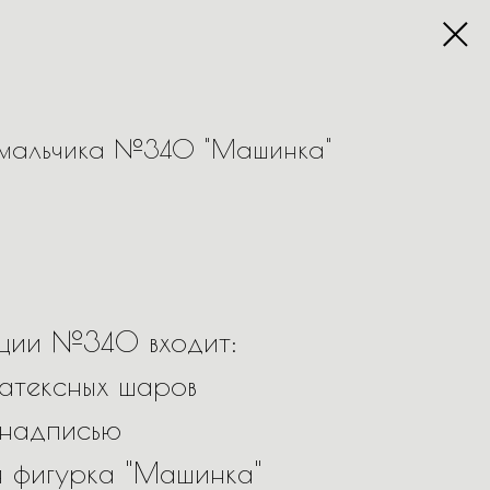
 мальчика №340 "Машинка"
иции №340 входит:
атексных шаров
 надписью
я фигурка "Машинка"